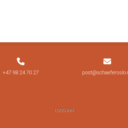
+47 98 24 70 27
post@schaeferoslo.
LOGG INN