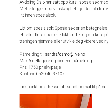
Avdeling Oslo har satt opp kurs i spesialsøk me
Mette legger opp vanskelighetsgraden ut i fra h
litt innen spesialsøk.
Litt om spesialsøk: Spesialsøk er en betegnelse p
ett eller flere spesielle luktstoffer og markere
treningen hjemme eller utvikle deg videre ved ny
Påmelding til:
sandrafosmo@live.no
Max 6 deltagere og bindene påmelding
Pris: 1750 pr ekvipasje
Kontonr: 0530 40 37107
Tidspunkt og adresse blir sendt pr mail til påme