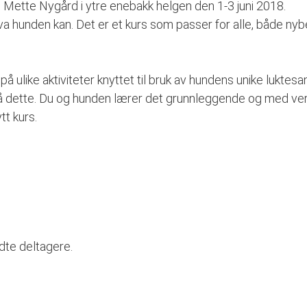
d Mette Nygård i ytre enebakk helgen den 1-3 juni 2018.
va hunden kan. Det er et kurs som passer for alle, både ny
å ulike aktiviteter knyttet til bruk av hundens unike luktesa
 på dette. Du og hunden lærer det grunnleggende og med verkt
tt kurs.
ldte deltagere.