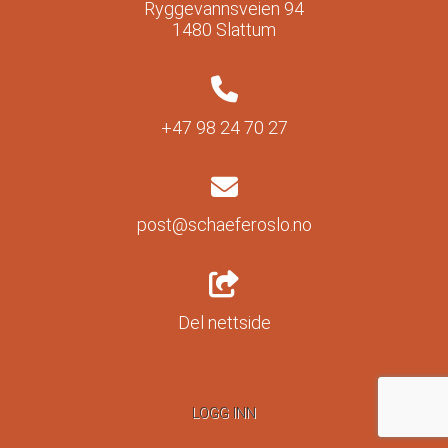
Ryggevannsveien 94
1480 Slattum
+47 98 24 70 27
post@schaeferoslo.no
Del nettside
LOGG INN