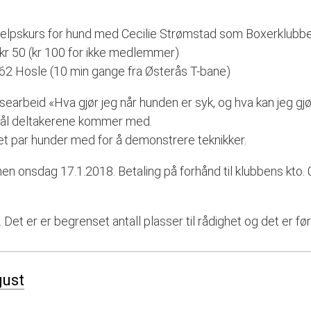
stehjelpskurs for hund med Cecilie Strømstad som Boxerklubb
kr 50 (kr 100 for ikke medlemmer)
362 Hosle (10 min gange fra Østerås T-bane)
rbeid «Hva gjør jeg når hunden er syk, og hva kan jeg gjøre
mål deltakerene kommer med.
 et par hunder med for å demonstrere teknikker.
en onsdag 17.1.2018. Betaling på forhånd til klubbens kto.
 Det er er begrenset antall plasser til rådighet og det er fø
gust