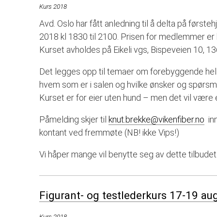
Kurs 2018
Avd. Oslo har fått anledning til å delta på før
2018 kl 1830 til 2100. Prisen for medlemmer er 
Kurset avholdes på Eikeli vgs, Bispeveien 10, 1
Det legges opp til temaer om forebyggende helsea
hvem som er i salen og hvilke ønsker og spørs
Kurset er for eier uten hund – men det vil være
Påmelding skjer til
knut.brekke@vikenfiber.no
inn
kontant ved fremmøte (NB! ikke Vips!)
Vi håper mange vil benytte seg av dette tilbudet.
Figurant- og testlederkurs 17-19 au
Kurs 2018