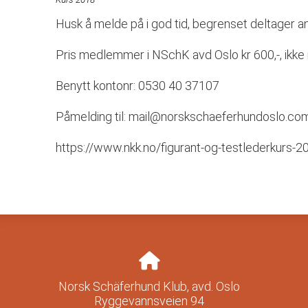
Husk å melde på i god tid, begrenset deltager ant
Pris medlemmer i NSchK avd Oslo kr 600,-, ikke
Benytt kontonr: 0530 40 37107
Påmelding til: mail@norskschaeferhundoslo.co
https://www.nkk.no/figurant-og-testlederkurs-
Norsk Schäferhund Klub, avd. Oslo
Ryggevannsveien 94