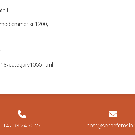
all.
 medlemmer kr 1200,-.
m
2018/category1055.html
+47 98 24 70 27
post@schaeferoslo.