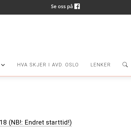
HVA SKJER I AVD. OSLO
LENKER
+
8 (NB!: Endret starttid!)